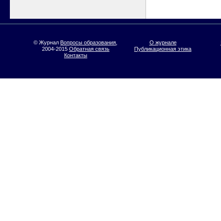
© Журнал
Вопросы образования
,
О журнале
2004-2015
Обратная связь
Публикационная этика
Контакты