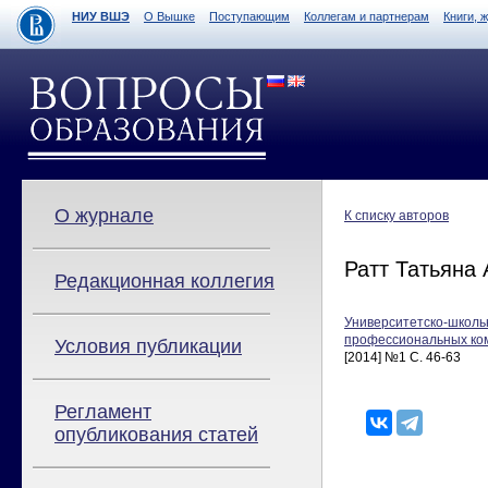
НИУ ВШЭ
О Вышке
Поступающим
Коллегам и партнерам
Книги, 
О журнале
К списку авторов
Ратт Татьяна
Редакционная коллегия
Университетско-школь
профессиональных ко
Условия публикации
[2014] №1 С. 46-63
Регламент
опубликования статей